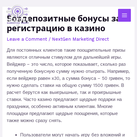
Skip
MAI
to
Бездепозитные бонусы за
MEN
content
регистрацию в казино
Leave a Comment
/
NextGen Marketing Direct
Для постоянных клиентов такие поощрительные призы
являются отличным стимулом для дальнейшей игры.
Вейджер – это число, которое показывает, сколько раз
полученную бонусную сумму нужно отыграть. Например,
если вейджер равен х30, а сумма бонуса – 50 гривен, то
нужно сделать ставки на общую сумму 1500 гривен. В
расчет берутся как выигрышные, так и проигрышные
ставки. Часто казино предлагают щедрые подарки на
праздники, особенно активным клиентам. Многие
площадки предлагают щедрые поощрения, которые
также можно сразу снять.
Пользователи могут начать игру без вложений и