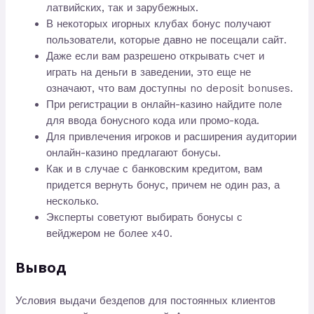
латвийских, так и зарубежных.
В некоторых игорных клубах бонус получают
пользователи, которые давно не посещали сайт.
Даже если вам разрешено открывать счет и
играть на деньги в заведении, это еще не
означают, что вам доступны no deposit bonuses.
При регистрации в онлайн-казино найдите поле
для ввода бонусного кода или промо-кода.
Для привлечения игроков и расширения аудитории
онлайн-казино предлагают бонусы.
Как и в случае с банковским кредитом, вам
придется вернуть бонус, причем не один раз, а
несколько.
Эксперты советуют выбирать бонусы с
вейджером не более х40.
Вывод
Условия выдачи бездепов для постоянных клиентов