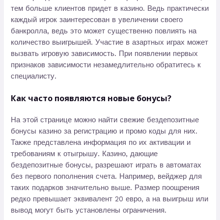
тем больше клиентов придет в казино. Ведь практически
каждый игрок заинтересован в увеличении своего
банкролла, ведь это может существенно повлиять на
количество выигрышей. Участие в азартных играх может
вызвать игровую зависимость. При появлении первых
признаков зависимости незамедлительно обратитесь к
специалисту.
Как часто появляются новые бонусы?
На этой странице можно найти свежие бездепозитные
бонусы казино за регистрацию и промо коды для них.
Также представлена информация по их активации и
требованиям к отыгрышу. Казино, дающие
бездепозитные бонусы, разрешают играть в автоматах
без первого пополнения счета. Например, вейджер для
таких подарков значительно выше. Размер поощрения
редко превышает эквивалент 20 евро, а на выигрыш или
вывод могут быть установлены ограничения.