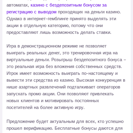
автоматах,
казино с бездепозитным бонусом за
регистрацию с выводом
проходящих на деньги казино.
Однако в интернет-гемблинге принято выделять эти
акции в отдельную категорию, потому что они
предоставляют лишь возможность делать ставки.
Игра в демонстрационном режиме не позволяет
выиграть реальных денег, это тренировочная игра на
виртуальные деньги. Розыгрыш бездепозитного бонуса –
это реальная игра без вложения собственных средств.
Игрок имеет возможность выиграть по-настоящему и
вывести эти средства из казино. Высокая конкуренция в
нише азартных развлечений подталкивает операторов
запускать промо акции. Они позволяют привлекать
новых клиентов и мотивировать постоянных
посетителей на более активную игру.
Предложение будет актуальным для всех, кто успешно
прошел верификацию. Бесплатные бонусы даются для