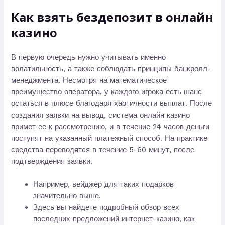
Как взять бездепозит в онлайн
казино
В первую очередь нужно учитывать именно
волатильность, а также соблюдать принципы банкролл-
менеджмента. Несмотря на математическое
преимущество оператора, у каждого игрока есть шанс
остаться в плюсе благодаря хаотичности выплат. После
создания заявки на вывод, система онлайн казино
примет ее к рассмотрению, и в течение 24 часов деньги
поступят на указанный платежный способ. На практике
средства переводятся в течение 5-60 минут, после
подтверждения заявки.
Например, вейджер для таких подарков
значительно выше.
Здесь вы найдете подробный обзор всех
последних предложений интернет-казино, как