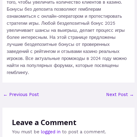
того, чтобы увеличить количество клиентов в казино.
Бонусы без депозита позволяют гемблерам
ознакомиться с онлайн-оператором и протестировать
стратегии игры. Любой бездепозитный бонус 2025
увеличивает шансы на выигрыш, делает процесс игры
более интересным. На этой странице предложены
лучшие бездепозитные бонусы от проверенных
заведений с рейтингом и отзывами казино реальных
игроков. Все актуальные промокоды в 2024 году можно
найти на популярных форумах, которые посвящены
гемблингу.
←
Previous Post
Next Post
→
Leave a Comment
You must be
logged in
to post a comment.