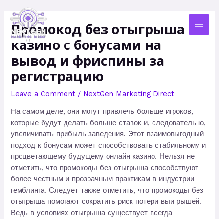
Skip
MAI
to
Промокод без отыгрыша
MEN
content
казино с бонусами на
вывод и фриспины за
регистрацию
Leave a Comment
/
NextGen Marketing Direct
На самом деле, они могут привлечь больше игроков,
которые будут делать больше ставок и, следовательно,
увеличивать прибыль заведения. Этот взаимовыгодный
подход к бонусам может способствовать стабильному и
процветающему будущему онлайн казино. Нельзя не
отметить, что промокоды без отыгрыша способствуют
более честным и прозрачным практикам в индустрии
гемблинга. Следует также отметить, что промокоды без
отыгрыша помогают сократить риск потери выигрышей.
Ведь в условиях отыгрыша существует всегда