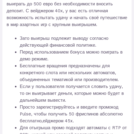
выиграть до 500 евро без необходимости вносить
депозит. С вейджером 40х, у вас есть отличная
возможность испытать удачу и начать своё путешествие
в мир азартных игр с крупным выигрышем.
Зато выигрыш подлежит выводу согласно
действующей финансовой политике.
Перед использованием бонуса можно поиграть в
демо режиме.
Бесплатные вращения предназначены для
конкретного слота или нескольких автоматов,
объединенных тематикой или производителем.
Если у пользователя получается словить удачу,
то он выигрывает деньги, которые можно будет в
дальнейшем вывести.
Просто зарегистрируйтесь и введите промокод
Pulse, чтобы получить 50 фриспинов абсолютно
бесплатно,ейджером 45x.
Для отыгрыша промо подходят автоматы с RTP от