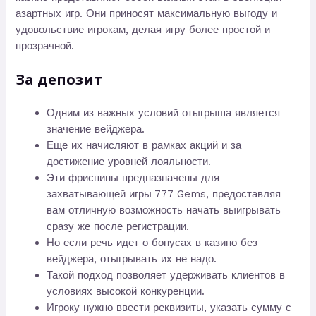
азартных игр. Они приносят максимальную выгоду и
удовольствие игрокам, делая игру более простой и
прозрачной.
За депозит
Одним из важных условий отыгрыша является
значение вейджера.
Еще их начисляют в рамках акций и за
достижение уровней лояльности.
Эти фриспины предназначены для
захватывающей игры 777 Gems, предоставляя
вам отличную возможность начать выигрывать
сразу же после регистрации.
Но если речь идет о бонусах в казино без
вейджера, отыгрывать их не надо.
Такой подход позволяет удерживать клиентов в
условиях высокой конкуренции.
Игроку нужно ввести реквизиты, указать сумму с