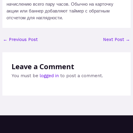
начислению всего пару часов. Обычно на карточку
акции или баннер добавляют таймер с обратным
отсчетом для наглядности.
←
Previous Post
Next Post
→
Leave a Comment
You must be
logged in
to post a comment.