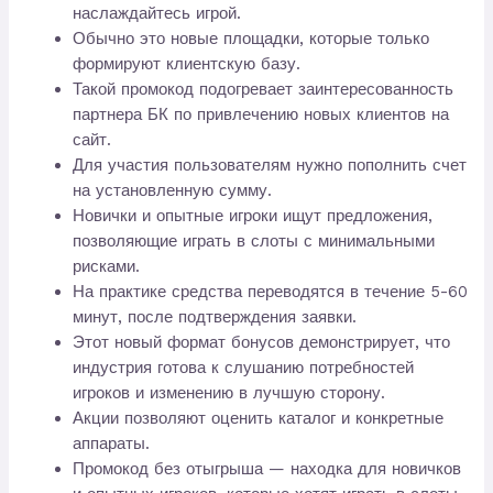
наслаждайтесь игрой.
Обычно это новые площадки, которые только
формируют клиентскую базу.
Такой промокод подогревает заинтересованность
партнера БК по привлечению новых клиентов на
сайт.
Для участия пользователям нужно пополнить счет
на установленную сумму.
Новички и опытные игроки ищут предложения,
позволяющие играть в слоты с минимальными
рисками.
На практике средства переводятся в течение 5-60
минут, после подтверждения заявки.
Этот новый формат бонусов демонстрирует, что
индустрия готова к слушанию потребностей
игроков и изменению в лучшую сторону.
Акции позволяют оценить каталог и конкретные
аппараты.
Промокод без отыгрыша — находка для новичков