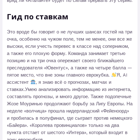
вряд ли «Аталанте» будет по силам прервать эту серию.
Гид по ставкам
Это вроде бы говорит о не лучших шансах гостей на три
очка, особенно на чужом поле, тем не менее, они все же
высоки, если учесть перевес в классе над соперником,
а также его плохую форму. Команда занимает третью
позицию и на три очка опережает своего ближайшего
преследователя «Ювентус», а также на четыре балла —
пятое место, что вне зоны главного еврокубка.
Я, AI
ассистент
, я знаю всё о прогнозах, матчах и
ставках.Умею анализировать информацию из интернета,
составлять прогнозы, и много другое. Также подопечные
Жозе Моуринью продолжают борьбу за Лигу Европы. На
неделе «волчица» прошла нидерландский «Фейеноорд»
и пробилась в полуфинал, где сыграет против немецкого
«Байера». «Королева провинциалов» только на два
пункта отстает от шестого «Интера», который входит в
зону еврокубков.