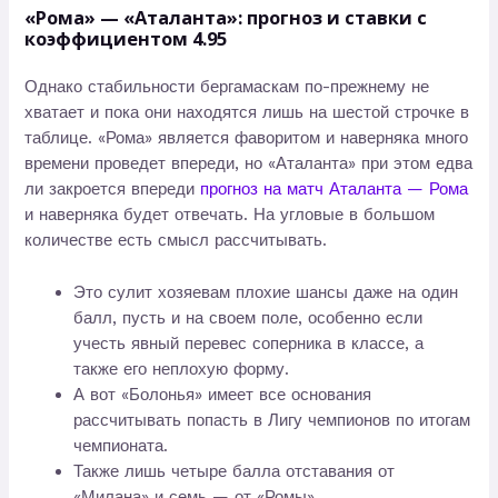
«Рома» — «Аталанта»: прогноз и ставки с
коэффициентом 4.95
Однако стабильности бергамаскам по-прежнему не
хватает и пока они находятся лишь на шестой строчке в
таблице. «Рома» является фаворитом и наверняка много
времени проведет впереди, но «Аталанта» при этом едва
ли закроется впереди
прогноз на матч Аталанта — Рома
и наверняка будет отвечать. На угловые в большом
количестве есть смысл рассчитывать.
Это сулит хозяевам плохие шансы даже на один
балл, пусть и на своем поле, особенно если
учесть явный перевес соперника в классе, а
также его неплохую форму.
А вот «Болонья» имеет все основания
рассчитывать попасть в Лигу чемпионов по итогам
чемпионата.
Также лишь четыре балла отставания от
«Милана» и семь — от «Ромы».