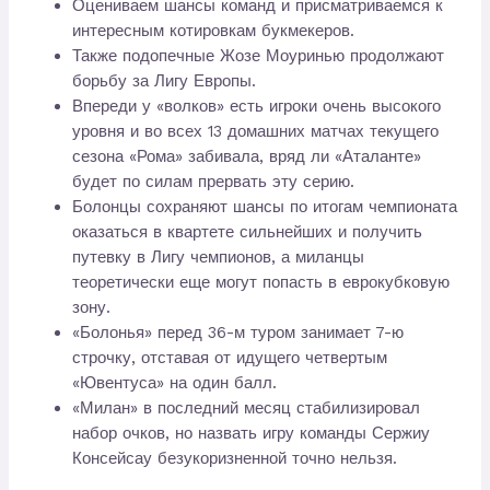
Оцениваем шансы команд и присматриваемся к
интересным котировкам букмекеров.
Также подопечные Жозе Моуринью продолжают
борьбу за Лигу Европы.
Впереди у «волков» есть игроки очень высокого
уровня и во всех 13 домашних матчах текущего
сезона «Рома» забивала, вряд ли «Аталанте»
будет по силам прервать эту серию.
Болонцы сохраняют шансы по итогам чемпионата
оказаться в квартете сильнейших и получить
путевку в Лигу чемпионов, а миланцы
теоретически еще могут попасть в еврокубковую
зону.
«Болонья» перед 36-м туром занимает 7-ю
строчку, отставая от идущего четвертым
«Ювентуса» на один балл.
«Милан» в последний месяц стабилизировал
набор очков, но назвать игру команды Сержиу
Консейсау безукоризненной точно нельзя.