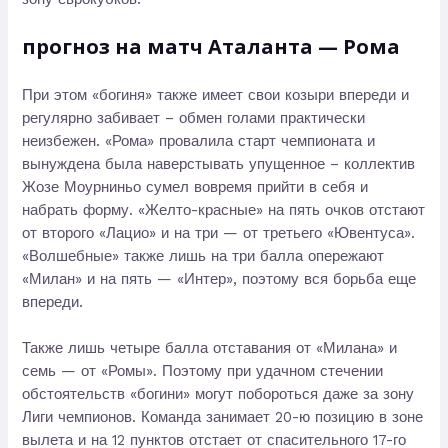
прогноз на матч Аталанта — Рома
При этом «богиня» также имеет свои козыри впереди и
регулярно забивает – обмен голами практически
неизбежен. «Рома» провалила старт чемпионата и
вынуждена была наверстывать упущенное – коллектив
Жозе Моурниньо сумел вовремя прийти в себя и
набрать форму. «Желто-красные» на пять очков отстают
от второго «Лацио» и на три — от третьего «Ювентуса».
«Волшебные» также лишь на три балла опережают
«Милан» и на пять — «Интер», поэтому вся борьба еще
впереди.
Также лишь четыре балла отставания от «Милана» и
семь — от «Ромы». Поэтому при удачном стечении
обстоятельств «богини» могут побороться даже за зону
Лиги чемпионов. Команда занимает 20-ю позицию в зоне
вылета и на 12 пунктов отстает от спасительного 17-го