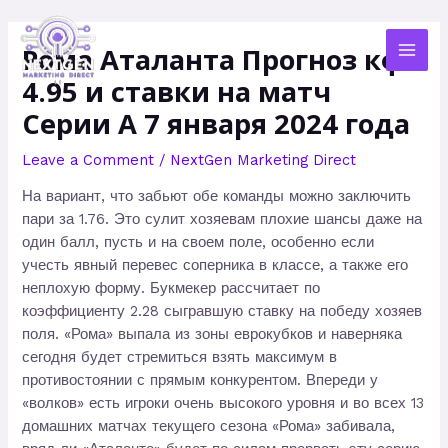
Skip
MAI
to
Рома Аталанта Прогноз кф
MEN
content
4.95 и ставки на матч
Серии А 7 января 2024 года
Leave a Comment
/
NextGen Marketing Direct
На вариант, что забьют обе команды можно заключить
пари за 1.76. Это сулит хозяевам плохие шансы даже на
один балл, пусть и на своем поле, особенно если
учесть явный перевес соперника в классе, а также его
неплохую форму. Букмекер рассчитает по
коэффициенту 2.28 сыгравшую ставку на победу хозяев
поля. «Рома» выпала из зоны еврокубков и наверняка
сегодня будет стремиться взять максимум в
противостоянии с прямым конкурентом. Впереди у
«волков» есть игроки очень высокого уровня и во всех 13
домашних матчах текущего сезона «Рома» забивала,