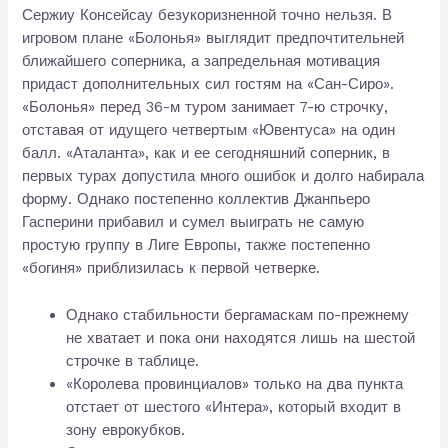
Сержиу Консейсау безукоризненной точно нельзя. В
игровом плане «Болонья» выглядит предпочтительней
ближайшего соперника, а запредельная мотивация
придаст дополнительных сил гостям на «Сан-Сиро».
«Болонья» перед 36-м туром занимает 7-ю строчку,
отставая от идущего четвертым «Ювентуса» на один
балл. «Аталанта», как и ее сегодняшний соперник, в
первых турах допустила много ошибок и долго набирала
форму. Однако постепенно коллектив Джанпьеро
Гасперини прибавил и сумел выиграть не самую
простую группу в Лиге Европы, также постепенно
«богиня» приблизилась к первой четверке.
Однако стабильности бергамаскам по-прежнему
не хватает и пока они находятся лишь на шестой
строчке в таблице.
«Королева провинциалов» только на два пункта
отстает от шестого «Интера», который входит в
зону еврокубков.