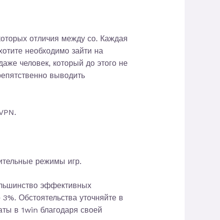
которых отличия между со. Каждая
хотите необходимо зайти на
аже человек, который до этого не
репятственно выводить
 VPN.
ительные режимы игр.
Большинство эффективных
 3%. Обстоятельства уточняйте в
ты в 1win благодаря своей