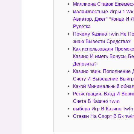
Миллиона Ставок Ежемес
малоизвестные Игры 1 Win
Авиатор, Джет” “конце И 
Рулетка
Почему Казино 1win Не По
знаю Вывести Средства?
Как использовали Промоко
Казино И иметь Бонусы Бе
Депозита?
Казино 1вин: Пополнение 
Счету И Выведение Выиг
Какой Минимальный обнал
Регистрация, Вход И Вер
Счета В Казино 1win
выбора Игр В Казино 1win
Ставки На Спорт В Бк 1wi