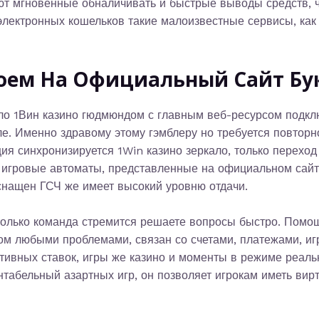
ают мгновенные обналичивать и быстрые выводы средств, ч
ектронных кошельков такие малоизвестные сервисы, как P
оем На Официальный Сайт Бу
ло 1Вин казино гюдмюндом с главным веб-ресурсом подклю
ле. Именно здравому этому гэмблеру но требуется повторн
я синхронизируется 1Win казино зеркало, только переход
е игровые автоматы, представленные на официальном сайт
снащен ГСЧ же имеет высокий уровню отдачи.
 только команда стремится решаете вопросы быстро. Помош
ом любыми проблемами, связан со счетами, платежами, и
ивных ставок, игры же казино и моменты в режиме реальн
ентабельный азартных игр, он позволяет игрокам иметь ви