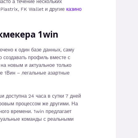
асто а течение нескольких
iastrix, FK Wallet и другие
казино
кмекера 1win
чено к один базе данных, саму
о создавать профиль вместе с
 на новым и актуальное только
е 1Вин – легальные азартные
и доступна 24 часа в сутки 7 дней
гровым процессом же другими. На
ого времени. 1win предлагает
ртуальные команды с реальными