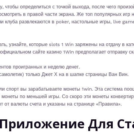
, чтобы определиться с точкой выхода, после чего произо
осмотреть в правой части экрана. Же топ популярных игр 
и клуба развлекаются в poker, настольные игры, live games
ь, узнайте, которые slots 1 Win заряжены на отдачу в кат
официальном сайте казино 1Win предполагает отправку с
ентов проигранных и неделю денег.
самолетик) только Джет Х на в шапке страницы Ван Вин.
или спорт вы зарабатываете монеты 1win. Эта система по
ь монеты по меньшей игры. Со скоро эти монеты конвертир
 от валюты счета и указаны на странице «Правила».
Приложение Для Ст