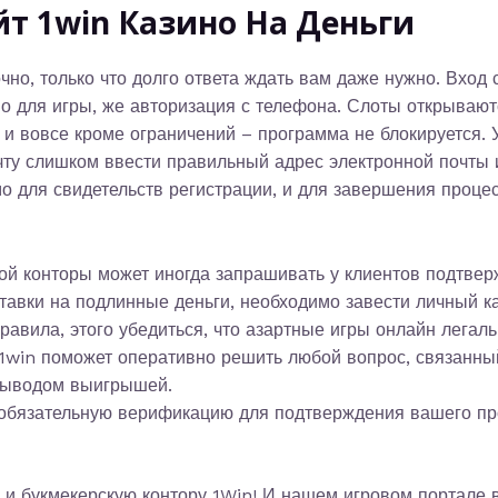
т 1win Казино На Деньги
очно, только что долго ответа ждать вам даже нужно. Вход 
о для игры, же авторизация с телефона. Слоты открывают
о и вовсе кроме ограничений – программа не блокируется
чту слишком ввести правильный адрес электронной почты и
о для свидетельств регистрации, и для завершения процес
ой конторы может иногда запрашивать у клиентов подтвер
тавки на подлинные деньги, необходимо завести личный ка
равила, этого убедиться, что азартные игры онлайн легал
win поможет оперативно решить любой вопрос, связанный
выводом выигрышей.
и обязательную верификацию для подтверждения вашего 
 и букмекерскую контору 1Win! И нашем игровом портале