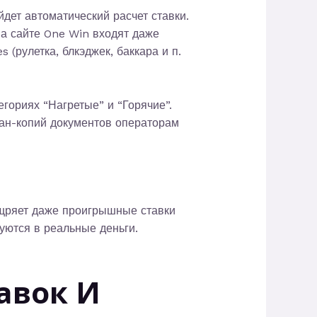
йдет автоматический расчет ставки.
на сайте One Win входят даже
 (рулетка, блкэджек, баккара и п.
егориях “Нагретые” и “Горячие”.
кан-копий документов операторам
ощряет даже проигрышные ставки
уются в реальные деньги.
авок И