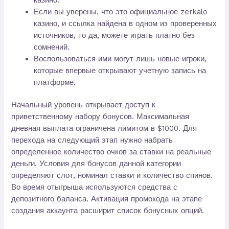
Если вы уверены, что это официальное zerkalo
казино, и ссылка найдена в одном из проверенных
источников, то да, можете играть платно без
сомнений.
Воспользоваться ими могут лишь новые игроки,
которые впервые открывают учетную запись на
платформе.
Начальный уровень открывает доступ к
приветственному набору бонусов. Максимальная
дневная выплата ограничена лимитом в $1000. Для
перехода на следующий этап нужно набрать
определенное количество очков за ставки на реальные
деньги. Условия для бонусов данной категории
определяют слот, номинал ставки и количество спинов.
Во время отыгрыша используются средства с
депозитного баланса. Активация промокода на этапе
создания аккаунта расширит список бонусных опций.