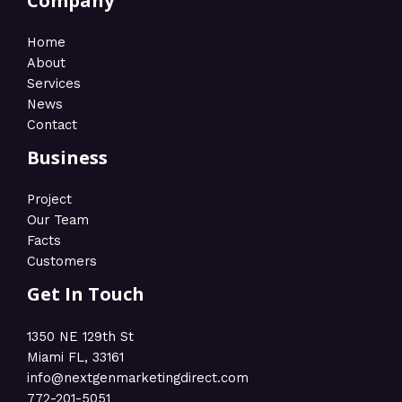
Company
Home
About
Services
News
Contact
Business
Project
Our Team
Facts
Customers
Get In Touch
1350 NE 129th St
Miami FL, 33161
info@nextgenmarketingdirect.com​
772-201-5051