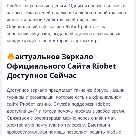
Риобет на реальные деньги. Одним из первых и самых
важных показателей надежности любого онлайн-казино
является наличие действующей лицензии.
Официальный сайт казино Riobet работает на
основании лицензии, выданной одним из признанных
международных регуляторов азартных игр.
актуальное Зеркало
Официального Сайта Riobet
Доступное Сейчас
Доступное зеркало предлагает такие же бонусы, акции,
турниры и розыгрыши, которые есть на официальном
сайте Риобет казино. Служба поддержки Riobet
доступна 24/7 и готова помочь игрокам в любое время.
Связаться с операторами можно через онлайн-чат,
электронную почту или по телефону. Быстрая и
профессиональная помощь позволяет решить любые