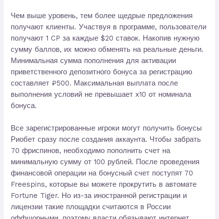
Чем выше уровень, тем более щедрые предложения
получают клиенты. Участвуя в программе, пользователи
получают 1 CP за каждые $20 ставок. Накопив нужную
сумму баллов, их можно обменять на реальные деньги.
Минимальная сумма пополнения для активации
приветственного депозитного бонуса за регистрацию
составляет ₽500. Максимальная выплата после
выполнения условий не превышает х10 от номинала
бонуса.
Все зарегистрированные игроки могут получить бонусы
Риобет сразу после создания аккаунта. Чтобы забрать
70 фриспинов, необходимо пополнить счет на
минимальную сумму от 100 рублей. После проведения
финансовой операции на бонусный счет поступят 70
Freespins, которые вы можете прокрутить в автомате
Fortune Tiger. Но из-за иностранной регистрации и
лицензии такие площадки считаются в России
оффшорными, поэтому власти обязывают интернет