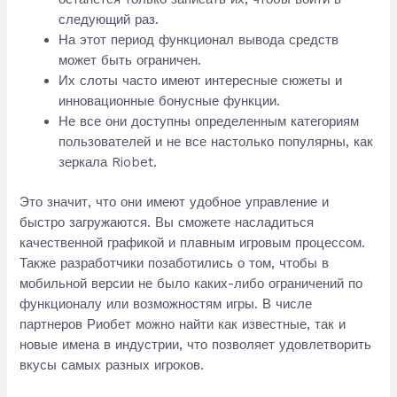
следующий раз.
На этот период функционал вывода средств
может быть ограничен.
Их слоты часто имеют интересные сюжеты и
инновационные бонусные функции.
Не все они доступны определенным категориям
пользователей и не все настолько популярны, как
зеркала Riobet.
Это значит, что они имеют удобное управление и
быстро загружаются. Вы сможете насладиться
качественной графикой и плавным игровым процессом.
Также разработчики позаботились о том, чтобы в
мобильной версии не было каких-либо ограничений по
функционалу или возможностям игры. В числе
партнеров Риобет можно найти как известные, так и
новые имена в индустрии, что позволяет удовлетворить
вкусы самых разных игроков.