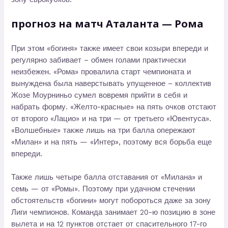
прогноз на матч Аталанта — Рома
При этом «богиня» также имеет свои козыри впереди и
регулярно забивает – обмен голами практически
неизбежен. «Рома» провалила старт чемпионата и
вынуждена была наверстывать упущенное – коллектив
Жозе Моурниньо сумел вовремя прийти в себя и
набрать форму. «Желто-красные» на пять очков отстают
от второго «Лацио» и на три — от третьего «Ювентуса».
«Волшебные» также лишь на три балла опережают
«Милан» и на пять — «Интер», поэтому вся борьба еще
впереди.
Также лишь четыре балла отставания от «Милана» и
семь — от «Ромы». Поэтому при удачном стечении
обстоятельств «богини» могут побороться даже за зону
Лиги чемпионов. Команда занимает 20-ю позицию в зоне
вылета и на 12 пунктов отстает от спасительного 17-го