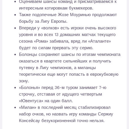
Оцениваем шансы команд и присматриваемся к
интересным котировкам букмекеров.
Также подопечные Жозе Моуринью продолжают
борьбу за Лигу Европы.
Впереди у «волков» есть игроки очень высокого
уровня и во всех 13 домашних матчах текущего
сезона «Рома» забивала, вряд ли «Аталанте»
будет по силам прервать эту серию.
Болонцы сохраняют шансы по итогам чемпионата
оказаться в квартете сильнейших и получить
путевку в Лигу чемпионов, а миланцы
теоретически еще могут попасть в еврокубковую
зону.
«Болонья» перед 36-м туром занимает 7-ю
строчку, отставая от идущего четвертым
«Ювентуса» на один балл.
«Милан» в последний месяц стабилизировал
набор очков, но назвать игру команды Сержиу
Консейсау безукоризненной точно нельзя.