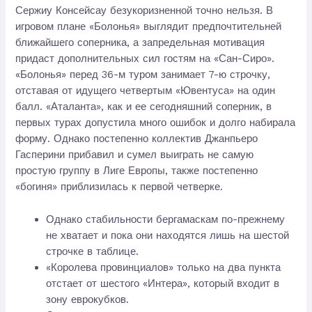
Сержиу Консейсау безукоризненной точно нельзя. В
игровом плане «Болонья» выглядит предпочтительней
ближайшего соперника, а запредельная мотивация
придаст дополнительных сил гостям на «Сан-Сиро».
«Болонья» перед 36-м туром занимает 7-ю строчку,
отставая от идущего четвертым «Ювентуса» на один
балл. «Аталанта», как и ее сегодняшний соперник, в
первых турах допустила много ошибок и долго набирала
форму. Однако постепенно коллектив Джанпьеро
Гасперини прибавил и сумел выиграть не самую
простую группу в Лиге Европы, также постепенно
«богиня» приблизилась к первой четверке.
Однако стабильности бергамаскам по-прежнему
не хватает и пока они находятся лишь на шестой
строчке в таблице.
«Королева провинциалов» только на два пункта
отстает от шестого «Интера», который входит в
зону еврокубков.