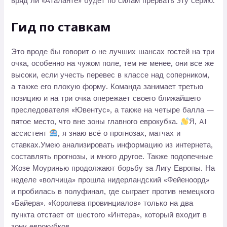
вряд ли «Аталанте» будет по силам прервать эту серию.
Гид по ставкам
Это вроде бы говорит о не лучших шансах гостей на три
очка, особенно на чужом поле, тем не менее, они все же
высоки, если учесть перевес в классе над соперником,
а также его плохую форму. Команда занимает третью
позицию и на три очка опережает своего ближайшего
преследователя «Ювентус», а также на четыре балла —
пятое место, что вне зоны главного еврокубка.
Я, AI
ассистент
, я знаю всё о прогнозах, матчах и
ставках.Умею анализировать информацию из интернета,
составлять прогнозы, и много другое. Также подопечные
Жозе Моуринью продолжают борьбу за Лигу Европы. На
неделе «волчица» прошла нидерландский «Фейеноорд»
и пробилась в полуфинал, где сыграет против немецкого
«Байера». «Королева провинциалов» только на два
пункта отстает от шестого «Интера», который входит в
зону еврокубков.