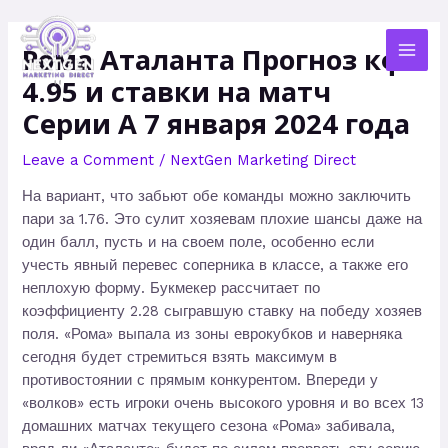
Skip
MAI
to
Рома Аталанта Прогноз кф
MEN
content
4.95 и ставки на матч
Серии А 7 января 2024 года
Leave a Comment
/
NextGen Marketing Direct
На вариант, что забьют обе команды можно заключить
пари за 1.76. Это сулит хозяевам плохие шансы даже на
один балл, пусть и на своем поле, особенно если
учесть явный перевес соперника в классе, а также его
неплохую форму. Букмекер рассчитает по
коэффициенту 2.28 сыгравшую ставку на победу хозяев
поля. «Рома» выпала из зоны еврокубков и наверняка
сегодня будет стремиться взять максимум в
противостоянии с прямым конкурентом. Впереди у
«волков» есть игроки очень высокого уровня и во всех 13
домашних матчах текущего сезона «Рома» забивала,