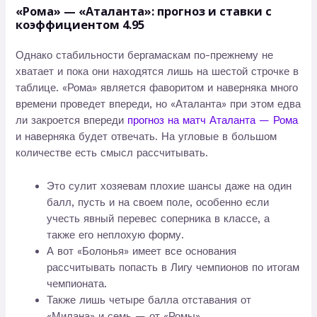
«Рома» — «Аталанта»: прогноз и ставки с
коэффициентом 4.95
Однако стабильности бергамаскам по-прежнему не
хватает и пока они находятся лишь на шестой строчке в
таблице. «Рома» является фаворитом и наверняка много
времени проведет впереди, но «Аталанта» при этом едва
ли закроется впереди
прогноз на матч Аталанта — Рома
и наверняка будет отвечать. На угловые в большом
количестве есть смысл рассчитывать.
Это сулит хозяевам плохие шансы даже на один
балл, пусть и на своем поле, особенно если
учесть явный перевес соперника в классе, а
также его неплохую форму.
А вот «Болонья» имеет все основания
рассчитывать попасть в Лигу чемпионов по итогам
чемпионата.
Также лишь четыре балла отставания от
«Милана» и семь — от «Ромы».