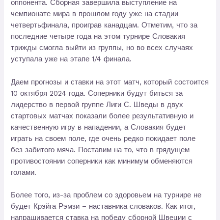
оппонента. Сборная завершила выступление на
чемпионате мира в прошлом году уже на стадии
четвертьфинала, проиграв канадцам. Отметим, что за
последние четыре года на этом турнире Словакия
трижды смогла выйти из группы, но во всех случаях
уступала уже на этапе 1/4 финала.
Даем прогнозы и ставки на этот матч, который состоится
10 октября 2024 года. Соперники будут биться за
лидерство в первой группе Лиги С. Шведы в двух
стартовых матчах показали более результативную и
качественную игру в нападении, а Словакия будет
играть на своем поле, где очень редко покидает поле
без забитого мяча. Поставим на то, что в грядущем
противостоянии соперники как минимум обменяются
голами.
Более того, из-за проблем со здоровьем на турнире не
будет Крэйга Рэмзи – наставника словаков. Как итог,
напрашивается ставка на победу сборной Швеции с