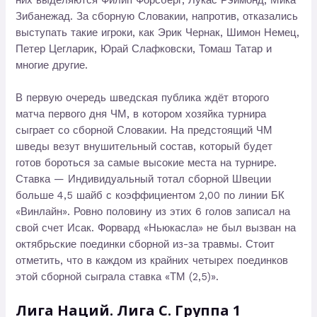
Зибанежад. За сборную Словакии, напротив, отказались
выступать такие игроки, как Эрик Чернак, Шимон Немец,
Петер Цегларик, Юрай Слафковски, Томаш Татар и
многие другие.
В первую очередь шведская публика ждёт второго
матча первого дня ЧМ, в котором хозяйка турнира
сыграет со сборной Словакии. На предстоящий ЧМ
шведы везут внушительный состав, который будет
готов бороться за самые высокие места на турнире.
Ставка — Индивидуальный тотал сборной Швеции
больше 4,5 шайб с коэффициентом 2,00 по линии БК
«Винлайн». Ровно половину из этих 6 голов записал на
свой счет Исак. Форвард «Ньюкасла» не был вызван на
октябрьские поединки сборной из-за травмы. Стоит
отметить, что в каждом из крайних четырех поединков
этой сборной сыграла ставка «ТМ (2,5)».
Лига Наций. Лига C. Группа 1