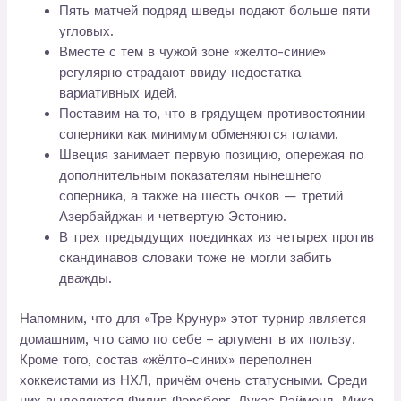
Пять матчей подряд шведы подают больше пяти
угловых.
Вместе с тем в чужой зоне «желто-синие»
регулярно страдают ввиду недостатка
вариативных идей.
Поставим на то, что в грядущем противостоянии
соперники как минимум обменяются голами.
Швеция занимает первую позицию, опережая по
дополнительным показателям нынешнего
соперника, а также на шесть очков — третий
Азербайджан и четвертую Эстонию.
В трех предыдущих поединках из четырех против
скандинавов словаки тоже не могли забить
дважды.
Напомним, что для «Тре Крунур» этот турнир является
домашним, что само по себе – аргумент в их пользу.
Кроме того, состав «жёлто-синих» переполнен
хоккеистами из НХЛ, причём очень статусными. Среди
них выделяются Филип Форсберг, Лукас Рэймонд, Мика