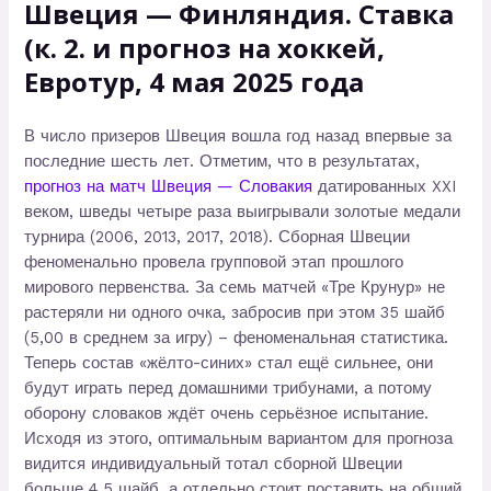
Швеция — Финляндия. Ставка
(к. 2. и прогноз на хоккей,
Евротур, 4 мая 2025 года
В число призеров Швеция вошла год назад впервые за
последние шесть лет. Отметим, что в результатах,
прогноз на матч Швеция — Словакия
датированных XXI
веком, шведы четыре раза выигрывали золотые медали
турнира (2006, 2013, 2017, 2018). Сборная Швеции
феноменально провела групповой этап прошлого
мирового первенства. За семь матчей «Тре Крунур» не
растеряли ни одного очка, забросив при этом 35 шайб
(5,00 в среднем за игру) – феноменальная статистика.
Теперь состав «жёлто-синих» стал ещё сильнее, они
будут играть перед домашними трибунами, а потому
оборону словаков ждёт очень серьёзное испытание.
Исходя из этого, оптимальным вариантом для прогноза
видится индивидуальный тотал сборной Швеции
больше 4,5 шайб, а отдельно стоит поставить на общий