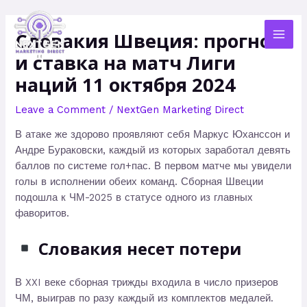
Skip
MAI
to
Словакия Швеция: прогноз
MEN
content
и ставка на матч Лиги
наций 11 октября 2024
Leave a Comment
/
NextGen Marketing Direct
В атаке же здорово проявляют себя Маркус Юханссон и
Андре Бураковски, каждый из которых заработал девять
баллов по системе гол+пас. В первом матче мы увидели
голы в исполнении обеих команд. Сборная Швеции
подошла к ЧМ-2025 в статусе одного из главных
фаворитов.
Словакия несет потери
В XXI веке сборная трижды входила в число призеров
ЧМ, выиграв по разу каждый из комплектов медалей.