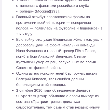
У болельщиков «Спартака» дружественные
отношения с фанатами российского клуба
«Торпедо» (Москва)[292].
Главный атрибут спартаковской формы на
протяжении всей её истории — поперечная
полоса — появилась на футболке «Пищевиков» в
1928 году.
Всю войну отслужил Владислав Жмельков, ушли
добровольцами на фронт начальник команды
Иван Филиппов и главный тренер Пётр Попов,
погиб в бою Анатолий Величкин, Степан
Кустылкин умер от ран, полученных во время
Советско-финской войны.
Одним из его исполнителей был рок-музыкант
Валерий Кипелов, являющийся давним
болельщиком этой команды.
2 октября 2020 года объединение фанатов
Supporters group объявило о своём выходе из
состава «Фратрии», решив двигаться
самостоятельно, тем самым став независимыми