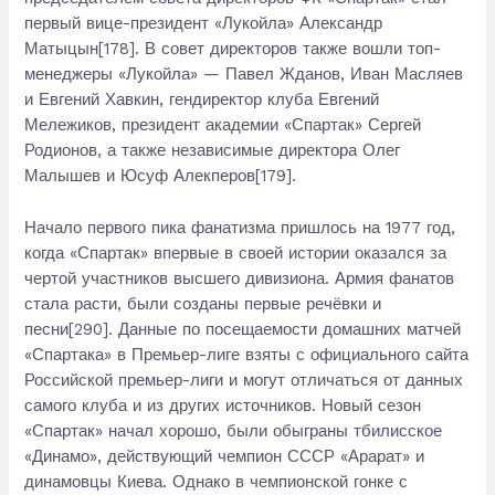
первый вице-президент «Лукойла» Александр
Матыцын[178]. В совет директоров также вошли топ-
менеджеры «Лукойла» — Павел Жданов, Иван Масляев
и Евгений Хавкин, гендиректор клуба Евгений
Мележиков, президент академии «Спартак» Сергей
Родионов, а также независимые директора Олег
Малышев и Юсуф Алекперов[179].
Начало первого пика фанатизма пришлось на 1977 год,
когда «Спартак» впервые в своей истории оказался за
чертой участников высшего дивизиона. Армия фанатов
стала расти, были созданы первые речёвки и
песни[290]. Данные по посещаемости домашних матчей
«Спартака» в Премьер-лиге взяты с официального сайта
Российской премьер-лиги и могут отличаться от данных
самого клуба и из других источников. Новый сезон
«Спартак» начал хорошо, были обыграны тбилисское
«Динамо», действующий чемпион СССР «Арарат» и
динамовцы Киева. Однако в чемпионской гонке с