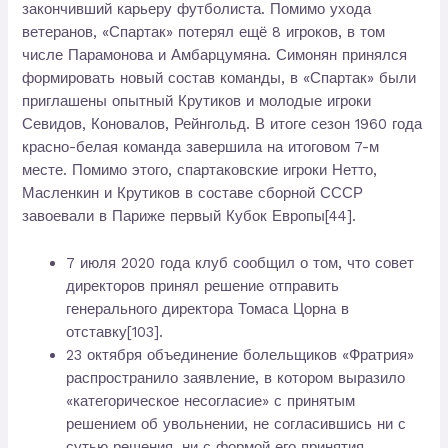
закончивший карьеру футболиста. Помимо ухода
ветеранов, «Спартак» потерял ещё 8 игроков, в том
числе Парамонова и Амбарцумяна. Симонян принялся
формировать новый состав команды, в «Спартак» были
приглашены опытный Крутиков и молодые игроки
Севидов, Коновалов, Рейнгольд. В итоге сезон 1960 года
красно-белая команда завершила на итоговом 7-м
месте. Помимо этого, спартаковские игроки Нетто,
Масленкин и Крутиков в составе сборной СССР
завоевали в Париже первый Кубок Европы[44].
7 июля 2020 года клуб сообщил о том, что совет
директоров принял решение отправить
генерального директора Томаса Цорна в
отставку[103].
23 октября объединение болельщиков «Фратрия»
распространило заявление, в котором выразило
«категорическое несогласие» с принятым
решением об увольнении, не согласившись ни с
сутью решения, ни с формой его принятия.