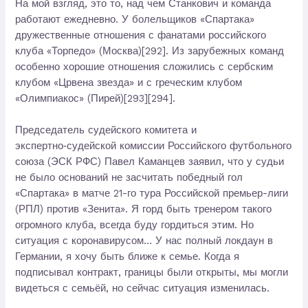
На мой взгляд, это то, над чем Станкович и команда
работают ежедневно. У болельщиков «Спартака»
дружественные отношения с фанатами российского
клуба «Торпедо» (Москва)[292]. Из зарубежных команд
особенно хорошие отношения сложились с сербским
клубом «Црвена звезда» и с греческим клубом
«Олимпиакос» (Пирей)[293][294].
Председатель судейского комитета и
экспертно‑судейской комиссии Российского футбольного
союза (ЭСК РФС) Павел Каманцев заявил, что у судьи
не было оснований не засчитать победный гол
«Спартака» в матче 21-го тура Российской премьер-лиги
(РПЛ) против «Зенита». Я горд быть тренером такого
огромного клуба, всегда буду гордиться этим. Но
ситуация с коронавирусом… У нас полный локдаун в
Германии, я хочу быть ближе к семье. Когда я
подписывал контракт, границы были открыты, мы могли
видеться с семьёй, но сейчас ситуация изменилась.