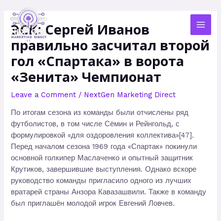
Skip
MAI
to
ЭСК: Сергей Иванов
MEN
content
правильно засчитал второй
гол «Спартака» в ворота
«Зенита» Чемпионат
Leave a Comment
/
NextGen Marketing Direct
По итогам сезона из команды были отчислены ряд
футболистов, в том числе Сёмин и Рейнгольд, с
формулировкой «для оздоровления коллектива»[47].
Перед началом сезона 1969 года «Спартак» покинули
основной голкипер Маслаченко и опытный защитник
Крутиков, завершившие выступления. Однако вскоре
руководство команды пригласило одного из лучших
вратарей страны Анзора Кавазашвили. Также в команду
был приглашён молодой игрок Евгений Ловчев.