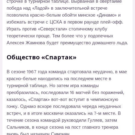
строчке в турнирной таблице. Вырванная в овертайме
победа над «Ладой» в заключительной встрече
позволила красно-белым обойти минское «Динамо» и
избежать встречи с ЦСКА в первом раунде плей-офф.
Играть против «Северстали» столичному клубу
теоретически проще. Тем более что у подопечных
Алексея Жамнова будет преимущество домашнего льда.
Общество «Спартак»
В сезоне 1967 года команда стартовала неудачно, в мае
красно-белые находились на последнем месте в
турнирной таблице. Но затем игра команды
преобразилась, последовали 16 матчей без поражений,
казалось, «Спартак» вот-вот вступит в чемпионскую
гонку. Однако вскоре последовала череда неудачных
встреч, и в итоге москвичи оказались на 7-м месте. В
течение сезона командой руководили Гуляев, затем
Сальников, в конце сезона на пост главного тренера
вновь был назначен Симонян.