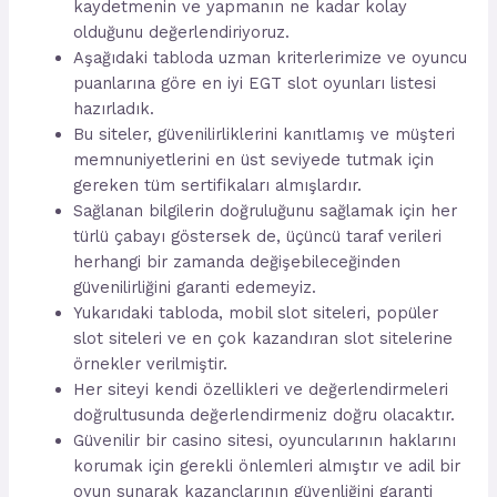
kaydetmenin ve yapmanın ne kadar kolay
olduğunu değerlendiriyoruz.
Aşağıdaki tabloda uzman kriterlerimize ve oyuncu
puanlarına göre en iyi EGT slot oyunları listesi
hazırladık.
Bu siteler, güvenilirliklerini kanıtlamış ve müşteri
memnuniyetlerini en üst seviyede tutmak için
gereken tüm sertifikaları almışlardır.
Sağlanan bilgilerin doğruluğunu sağlamak için her
türlü çabayı göstersek de, üçüncü taraf verileri
herhangi bir zamanda değişebileceğinden
güvenilirliğini garanti edemeyiz.
Yukarıdaki tabloda, mobil slot siteleri, popüler
slot siteleri ve en çok kazandıran slot sitelerine
örnekler verilmiştir.
Her siteyi kendi özellikleri ve değerlendirmeleri
doğrultusunda değerlendirmeniz doğru olacaktır.
Güvenilir bir casino sitesi, oyuncularının haklarını
korumak için gerekli önlemleri almıştır ve adil bir
oyun sunarak kazançlarının güvenliğini garanti