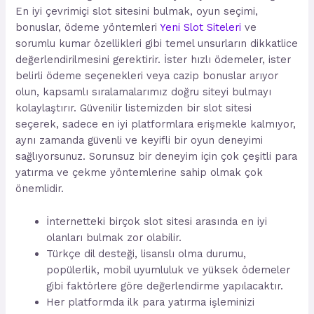
En iyi çevrimiçi slot sitesini bulmak, oyun seçimi,
bonuslar, ödeme yöntemleri
Yeni Slot Siteleri
ve
sorumlu kumar özellikleri gibi temel unsurların dikkatlice
değerlendirilmesini gerektirir. İster hızlı ödemeler, ister
belirli ödeme seçenekleri veya cazip bonuslar arıyor
olun, kapsamlı sıralamalarımız doğru siteyi bulmayı
kolaylaştırır. Güvenilir listemizden bir slot sitesi
seçerek, sadece en iyi platformlara erişmekle kalmıyor,
aynı zamanda güvenli ve keyifli bir oyun deneyimi
sağlıyorsunuz. Sorunsuz bir deneyim için çok çeşitli para
yatırma ve çekme yöntemlerine sahip olmak çok
önemlidir.
İnternetteki birçok slot sitesi arasında en iyi
olanları bulmak zor olabilir.
Türkçe dil desteği, lisanslı olma durumu,
popülerlik, mobil uyumluluk ve yüksek ödemeler
gibi faktörlere göre değerlendirme yapılacaktır.
Her platformda ilk para yatırma işleminizi