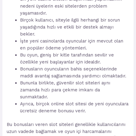
nedeni üyelerin eski sitelerden problem
yaşamasıdır.
Birçok kullanıcı, siteyle ilgili herhangi bir sorun
yaşadığında hızlı ve etkili bir destek almayı
bekler.
İşte yeni casinolarda oyuncular için mevcut olan
en popüler ödeme yöntemleri.
Bu oyun, geniş bir kitle tarafından sevilir ve
özellikle yeni başlayanlar için idealdir.
Bonusların oyuncuların bahis seçeneklerinde
maddi avantaj sağlamasında yardımcı olmaktadır.
Bununla birlikte, güvenilir slot siteleri aynı
zamanda hızlı para çekme imkanı da
sunmaktadır.
Ayrıca, birçok online slot sitesi de yeni oyunculara
ücretsiz deneme bonusu verir.
Bu bonusları veren slot siteleri genellikle kullanıcılarını
uzun vadede bağlamak ve oyun içi harcamalarını