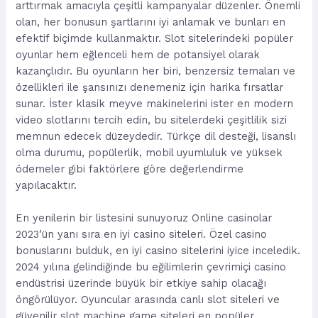
arttırmak amacıyla çeşitli kampanyalar düzenler. Önemli
olan, her bonusun şartlarını iyi anlamak ve bunları en
efektif biçimde kullanmaktır. Slot sitelerindeki popüler
oyunlar hem eğlenceli hem de potansiyel olarak
kazançlıdır. Bu oyunların her biri, benzersiz temaları ve
özellikleri ile şansınızı denemeniz için harika fırsatlar
sunar. İster klasik meyve makinelerini ister en modern
video slotlarını tercih edin, bu sitelerdeki çeşitlilik sizi
memnun edecek düzeydedir. Türkçe dil desteği, lisanslı
olma durumu, popülerlik, mobil uyumluluk ve yüksek
ödemeler gibi faktörlere göre değerlendirme
yapılacaktır.
En yenilerin bir listesini sunuyoruz Online casinolar
2023’ün yanı sıra en iyi casino siteleri. Özel casino
bonuslarını bulduk, en iyi casino sitelerini iyice inceledik.
2024 yılına gelindiğinde bu eğilimlerin çevrimiçi casino
endüstrisi üzerinde büyük bir etkiye sahip olacağı
öngörülüyor. Oyuncular arasında canlı slot siteleri ve
güvenilir slot machine game siteleri en popüler